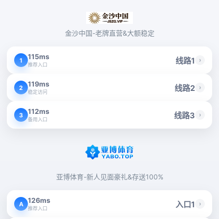
金沙中国-老牌直营&大额稳定
115ms
线路1
›
1
推荐入口
119ms
线路2
›
2
稳定访问
112ms
线路3
›
3
备用入口
亚博体育-新人见面豪礼&存送100%
126ms
入口1
›
A
推荐入口